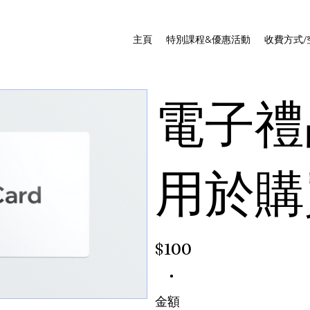
主頁
特別課程&優惠活動
收費方式/
電子禮
用於購
$100
金額