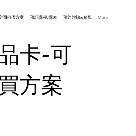
空間租借方案
預訂課程/課表
預約體驗&參觀
More
品卡-可
買方案