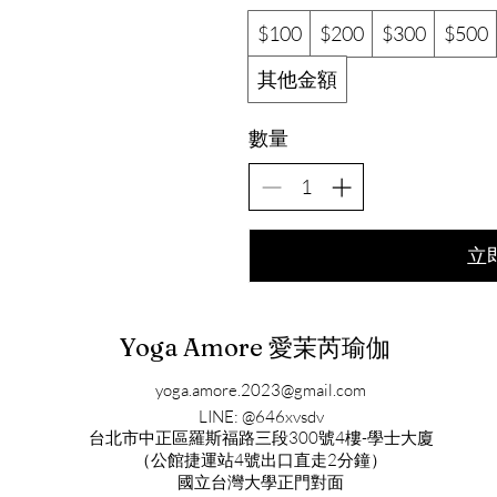
$100
$200
$300
$500
其他金額
數量
立
Yoga Amore 愛茉芮瑜伽
yoga.amore.2023@gmail.com
LINE: @646xvsdv
​台北市中正區羅斯福路三段300號4樓-學士大廈
（公館捷運站4號出口直走2分鐘）
​國立台灣大學正門對面