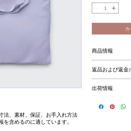
カ
商品情報
これは製品の詳細で
返品および返金
方法など、製品に関
す。また、ここでは
客にどのようなメリ
返品・返金ポリシー
出荷情報
購入者は常に、購入
た商品の対処方法を
えています。お客様
ーを作成するときは
ができるよう、でき
品を購入できるよう
これは配送ポリシー
い。
るように努めてくだ
関する情報を含める
するときは、信頼を
寸法、素材、保証、お手入れ方法
できるように、でき
報を含めるのに適しています。
努めてください。