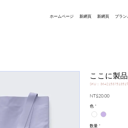
ホームページ
新網頁
新網頁
プラン
ここに製品
SKU： 3642153751351
価
NT$20.00
格
色
*
数量
*