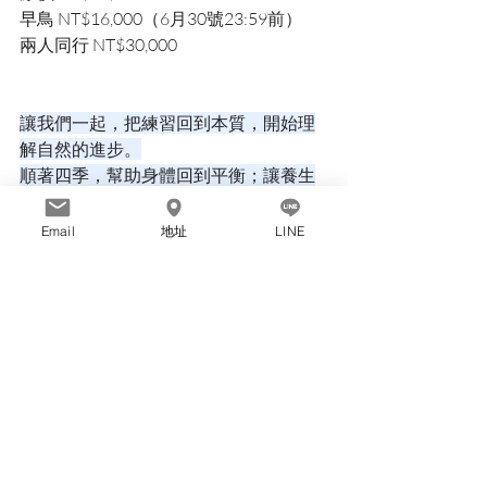
早鳥 NT$16,000（6月30號23:59前）
兩人同行 NT$30,000
讓我們一起，把練習回到本質，開始理
解自然的進步。
順著四季，幫助身體回到平衡；讓養生
成為日常，
讓每一次瑜伽都不只練身，也練心。
Email
地址
LINE
報名請填寫報名表單
https://docs.google.com/forms/d/e/1FAIp
QLSebrXHPvuWwEYS3nTjbRQN7YXM
Vv1GNuN7ELZwPOAPprGh2ZA/viewfo
rm?usp=dialog
#四時經絡瑜珈
#經絡瑜珈#節氣養生#中
醫養生#瑜珈進修#瑜珈課程#瑜珈老師進