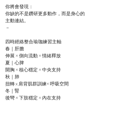
你將會發現：
你缺的不是鑽研更多動作，而是身心的
主動連結。
－
四時經絡整合瑜珈練習主軸
春｜肝膽
伸展 × 側向流動 × 情緒釋放
夏｜心脾
開胸 × 核心穩定 × 中央支持
秋｜肺
扭轉 x 肩背肌群訓練× 呼吸空間
冬｜腎
後彎 × 下肢穩定 × 內在支持