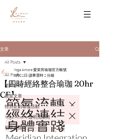
文章
All Posts
Yoga Amore 愛茉芮瑜珈官方帳號
All Posts
3月21日
讀畢需時 2 分鐘
【四時經絡整合瑜珈 20hr
老師介紹
CE】
教室文章
節氣流轉 × 
特別企劃瑜伽活動
經絡連結 × 
Yoga Amore 透明洗澡間
身體實踐
初學者指南
Meridian Integration   