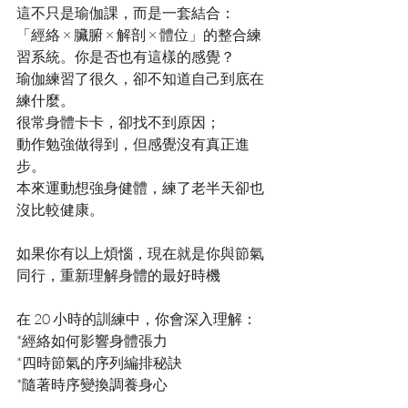
這不只是瑜伽課，而是一套結合：
「經絡 × 臟腑 × 解剖 × 體位」的整合練
習系統。你是否也有這樣的感覺？
瑜伽練習了很久，卻不知道自己到底在
練什麼。
很常身體卡卡，卻找不到原因；
動作勉強做得到，但感覺沒有真正進
步。
本來運動想強身健體，練了老半天卻也
沒比較健康。
如果你有以上煩惱，現在就是你與節氣
同行，重新理解身體的最好時機
在 20 小時的訓練中，你會深入理解：
*經絡如何影響身體張力
*四時節氣的序列編排秘訣
*隨著時序變換調養身心