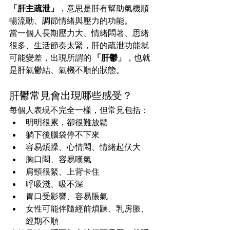
「肝主疏泄」
，意思是肝有幫助氣機順
暢流動、調節情緒與壓力的功能。
當一個人長期壓力大、情緒悶著、思緒
很多、生活節奏太緊，肝的疏泄功能就
可能變差，出現所謂的 
「肝鬱」
，也就
是肝氣鬱結、氣機不順的狀態。
肝鬱常見會出現哪些感受？
每個人表現不完全一樣，但常見包括：
明明很累，卻很難放鬆
躺下後腦袋停不下來
容易煩躁、心情悶、情緒起伏大
胸口悶、容易嘆氣
肩頸很緊、上背卡住
呼吸淺、吸不深
胃口受影響、容易脹氣
女性可能伴隨經前煩躁、乳房脹、
經期不順