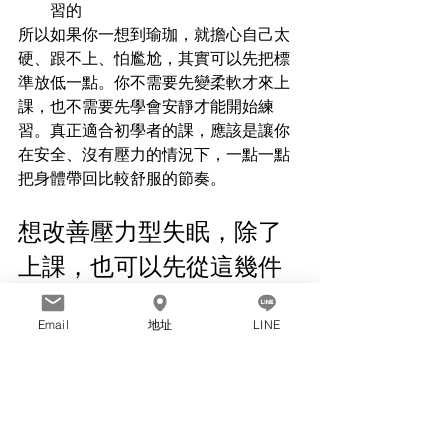
習的
所以如果你一想到瑜珈，就擔心自己太
硬、跟不上、怕尷尬，其實可以先把標
準放低一點。你不需要先變柔軟才來上
課，也不需要先學會安靜才能開始練
習。真正適合初學者的課，應該是讓你
在安全、沒有壓力的情況下，一點一點
把身體帶回比較舒服的節奏。
想改善壓力型失眠，除了
上課，也可以先從這幾件
事開始
Email
地址
LINE
如果你最近剛好處在睡眠不穩、壓力偏
大的狀態，除了找適合的課程，也可以
先試著從生活裡做一些小調整：
1. 睡前不要再做「刺激大腦」的
事