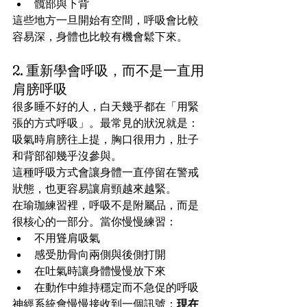
髖部與下背
這些地方一旦開始有空間，呼吸會比較
容易深，身體也比較有機會鬆下來。
2. 重新學會呼吸，而不是一直用
肩膀呼吸
很多睡不好的人，白天幾乎都在「用緊
張的方式呼吸」。最常見的狀況就是：
吸氣時肩膀往上提，胸口很用力，肚子
和背部卻幾乎沒參與。
這種呼吸方式會讓身體一直停留在警戒
狀態，也更容易讓肩頸越來越緊。
在瑜珈練習裡，呼吸不是附屬品，而是
很核心的一部分。當你慢慢練習：
不用聳肩吸氣
感受肋骨向兩側與後側打開
在吐氣時讓身體慢慢放下來
在動作中維持穩定而不急促的呼吸
神經系統會慢慢接收到一個訊號：
現在