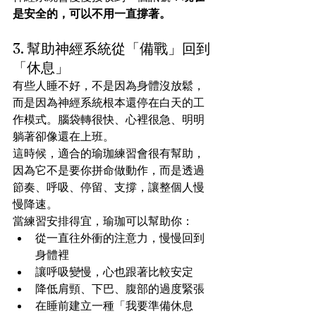
是安全的，可以不用一直撐著。
3. 幫助神經系統從「備戰」回到
「休息」
有些人睡不好，不是因為身體沒放鬆，
而是因為神經系統根本還停在白天的工
作模式。腦袋轉很快、心裡很急、明明
躺著卻像還在上班。
這時候，適合的瑜珈練習會很有幫助，
因為它不是要你拼命做動作，而是透過
節奏、呼吸、停留、支撐，讓整個人慢
慢降速。
當練習安排得宜，瑜珈可以幫助你：
從一直往外衝的注意力，慢慢回到
身體裡
讓呼吸變慢，心也跟著比較安定
降低肩頸、下巴、腹部的過度緊張
在睡前建立一種「我要準備休息