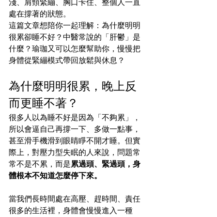
淺、肩頸緊繃、胸口卡住、整個人一直
處在撐著的狀態。
這篇文章想陪你一起理解：為什麼明明
很累卻睡不好？中醫常說的「肝鬱」是
什麼？瑜珈又可以怎麼幫助你，慢慢把
身體從緊繃模式帶回放鬆與休息？
為什麼明明很累，晚上反
而更睡不著？
很多人以為睡不好是因為「不夠累」，
所以會逼自己再撐一下、多做一點事，
甚至滑手機滑到眼睛睜不開才睡。但實
際上，對壓力型失眠的人來說，問題常
常不是不累，而是
累過頭、緊過頭，身
體根本不知道怎麼停下來。
當我們長時間處在高壓、趕時間、責任
很多的生活裡，身體會慢慢進入一種