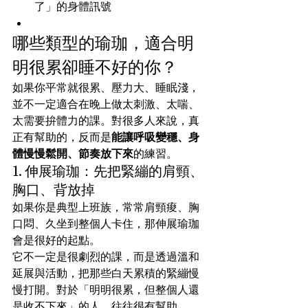
了」的身體訊號
哪些類型的瑜珈，適合明
明很累卻睡不好的你？
如果你平常就很累、壓力大、睡眠淺，
並不一定適合在晚上做太刺激、太喘、
太需要拚體力的課。對很多人來說，真
正有幫助的，反而是
能讓呼吸變穩、身
體慢慢鬆開、節奏放下來
的練習。
1. 伸展瑜珈：先把緊繃的肩頸、
胸口、背放掉
如果你是典型上班族，常常肩頸痠、胸
口悶、久坐到整個人卡住，那伸展瑜珈
會是很好的起點。
它不一定是很劇烈的課，而是透過溫和
延展與活動，把那些白天累積的緊繃慢
慢打開。對於「明明很累，但整個人還
是收不下來」的人，往往很有幫助。