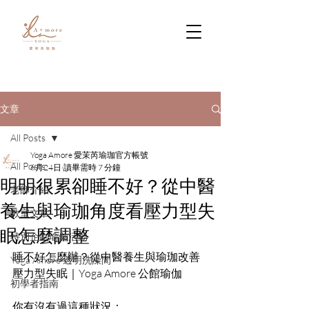
文章
All Posts
Yoga Amore 愛茉芮瑜珈官方帳號
All Posts
6月24日
讀畢需時 7 分鐘
明明很累卻睡不好？從中醫
老師介紹
養生與瑜珈角度看壓力型失
教室文章
眠怎麼調整
特別企劃瑜伽活動
睡不好怎麼辦？從中醫養生與瑜珈改善
Yoga Amore 透明洗澡間
壓力型失眠｜Yoga Amore 公館瑜伽
初學者指南
你有沒有過這種狀況：