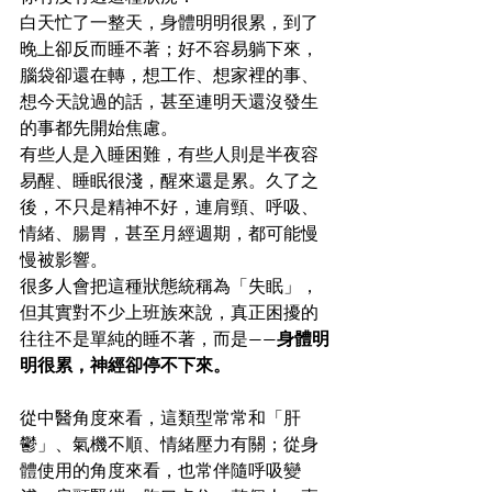
白天忙了一整天，身體明明很累，到了
晚上卻反而睡不著；好不容易躺下來，
腦袋卻還在轉，想工作、想家裡的事、
想今天說過的話，甚至連明天還沒發生
的事都先開始焦慮。
有些人是入睡困難，有些人則是半夜容
易醒、睡眠很淺，醒來還是累。久了之
後，不只是精神不好，連肩頸、呼吸、
情緒、腸胃，甚至月經週期，都可能慢
慢被影響。
很多人會把這種狀態統稱為「失眠」，
但其實對不少上班族來說，真正困擾的
往往不是單純的睡不著，而是——
身體明
明很累，神經卻停不下來。
從中醫角度來看，這類型常常和「肝
鬱」、氣機不順、情緒壓力有關；從身
體使用的角度來看，也常伴隨呼吸變