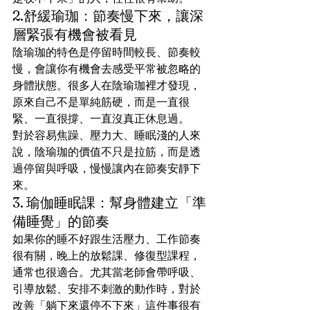
2.舒緩瑜珈：節奏慢下來，讓深
層緊張有機會被看見
陰瑜珈的特色是停留時間較長、節奏較
慢，會讓你有機會去感受平常被忽略的
身體狀態。很多人在陰瑜珈裡才發現，
原來自己不是單純筋硬，而是一直很
緊、一直很撐、一直沒真正休息過。
對於容易焦躁、壓力大、睡眠淺的人來
說，陰瑜珈的價值不只是拉筋，而是透
過停留與呼吸，慢慢讓內在節奏安靜下
來。
3. 瑜伽睡眠課：幫身體建立「準
備睡覺」的節奏
如果你的睡不好跟生活壓力、工作節奏
很有關，晚上的放鬆課、修復型課程，
通常也很適合。尤其當老師會帶呼吸、
引導放鬆、安排不刺激的動作時，對於
改善「躺下來還停不下來」這件事很有