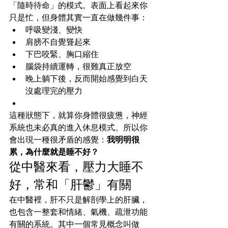
「隨時待命」的模式。表面上看起來你
只是忙，但身體其實一直在做幾件事：
呼吸變淺、變快
肩膀不自覺聳起來
下巴咬緊、胸口縮住
腦袋持續運轉，很難真正放空
晚上躺下後，反而開始感覺到白天
沒處理完的壓力
這種狀態下，就算你身體很疲憊，神經
系統也未必真的進入休息模式。所以你
會出現一種很矛盾的感覺：
我明明很
累，為什麼就是睡不好？
從中醫來看，壓力大睡不
好，常和「肝鬱」有關
在中醫裡，肝不只是解剖學上的肝臟，
也包含一整套和情緒、氣機、疏泄功能
有關的系統。其中一個常見概念叫做 