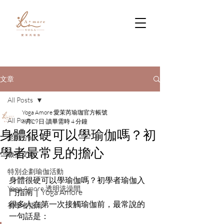
文章
All Posts
Yoga Amore 愛茉芮瑜珈官方帳號
All Posts
6月29日
讀畢需時 4 分鐘
身體很硬可以學瑜伽嗎？初
老師介紹
學者最常見的擔心
教室文章
特別企劃瑜伽活動
身體很硬可以學瑜伽嗎？初學者瑜伽入
Yoga Amore 透明洗澡間
門指南｜Yoga Amore
很多人在第一次接觸瑜伽前，最常說的
初學者指南
一句話是：