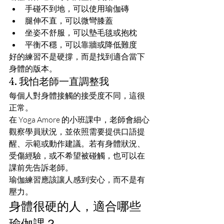
手碰不到地，可以使用瑜伽磚
腿伸不直，可以微彎膝蓋
坐姿不舒服，可以墊毛毯或抱枕
平衡不穩，可以靠牆或降低難度
好的練習不是硬撐，而是找到適合當下
身體的版本。
4. 我怕老師一直調整我
每個人對身體接觸的接受度不同，這很
正常。
在 Yoga Amore 的小班課中，老師會細心
觀察學員狀況，並依照需要提供口語提
醒、示範或動作建議。若有身體狀況、
受傷經驗，或不希望被碰觸，也可以在
課前先告訴老師。
瑜伽練習應該讓人感到安心，而不是有
壓力。
身體很硬的人，適合哪些
瑜伽課？