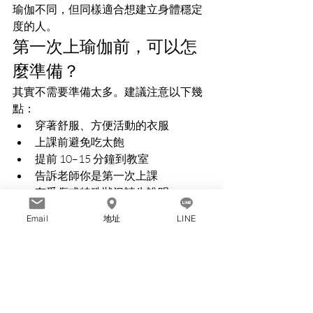
瑜伽不同，但同樣適合想建立身體穩定
度的人。
第一次上瑜伽前，可以怎
麼準備？
其實不需要準備太多。建議注意以下幾
點：
穿著舒服、方便活動的衣服
上課前避免吃太飽
提前 10–15 分鐘到教室
告訴老師你是第一次上課
有受傷或特殊狀況請先說明
不需要自備瑜伽墊，教室有提供器
Email
地址
LINE
材
最重要的是，不要要求自己第一堂課就
做到完美。
身體很硬，反而是一個很
好的開始