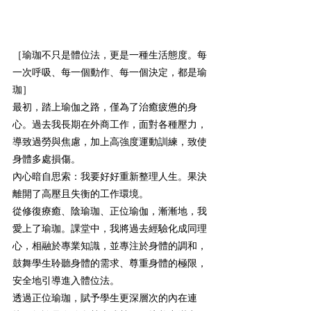
［瑜珈不只是體位法，更是一種生活態度。每
一次呼吸、每一個動作、每一個決定，都是瑜
珈］
最初，踏上瑜伽之路，僅為了治癒疲憊的身
心。過去我長期在外商工作，面對各種壓力，
導致過勞與焦慮，加上高強度運動訓練，致使
身體多處損傷。
內心暗自思索：我要好好重新整理人生。果決
離開了高壓且失衡的工作環境。
從修復療癒、陰瑜珈、正位瑜伽，漸漸地，我
愛上了瑜珈。課堂中，我將過去經驗化成同理
心，相融於專業知識，並專注於身體的調和，
鼓舞學生聆聽身體的需求、尊重身體的極限，
安全地引導進入體位法。
透過正位瑜珈，賦予學生更深層次的內在連