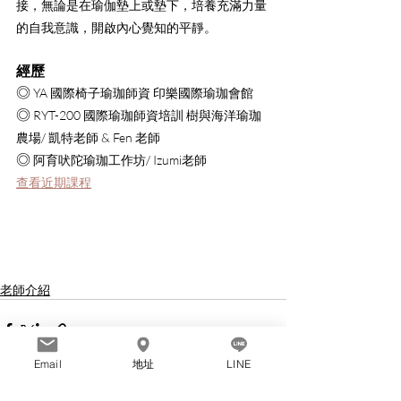
接，無論是在瑜伽墊上或墊下，培養充滿力量
的自我意識，開啟內心覺知的平靜。
經歷
◎ 
YA 國際椅子瑜珈師資 印樂國際瑜珈會館
◎ 
RYT-200 國際瑜珈師資培訓 樹與海洋瑜珈
農場/ 凱特老師 & Fen 老師
◎ 
阿育吠陀瑜珈工作坊/ Izumi老師
查看近期課程
老師介紹
Email
地址
LINE
最新文章
查看全部