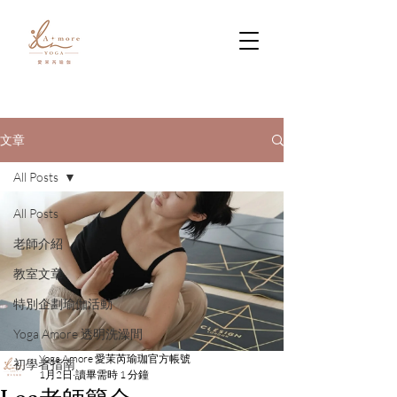
文章
All Posts
All Posts
老師介紹
教室文章
特別企劃瑜伽活動
Yoga Amore 透明洗澡間
Yoga Amore 愛茉芮瑜珈官方帳號
初學者指南
1月2日
讀畢需時 1 分鐘