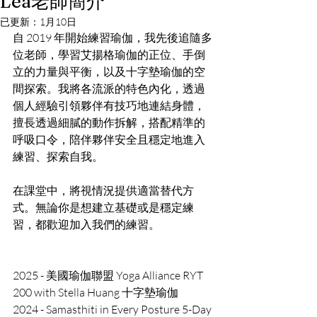
Lea老師簡介
已更新：
1月10日
自 2019 年開始練習瑜伽，我先後追隨多
位老師，學習艾揚格瑜伽的正位、手倒
立的力量與平衡，以及十字墊瑜伽的空
間探索。我將各流派的特色內化，透過
個人經驗引領夥伴有技巧地連結身體，
擅長透過細膩的動作拆解，搭配精準的
呼吸口令，陪伴夥伴安全且穩定地進入
練習、探索自我。
在課堂中，將視情況提供適當替代方
式。無論你是想建立基礎或是穩定練
習，都歡迎加入我們的練習。
2025 - 美國瑜伽聯盟 Yoga Alliance RYT 
200 with Stella Huang 十字墊瑜伽
2024 - Samasthiti in Every Posture 5-Day 