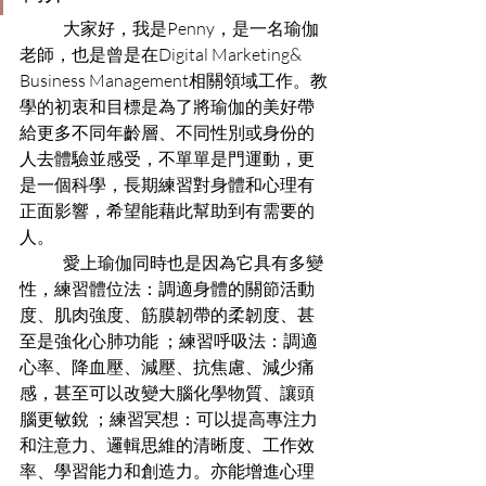
	大家好，我是Penny，是一名瑜伽
老師，也是曾是在Digital Marketing& 
Business Management相關領域工作。教
學的初衷和目標是為了將瑜伽的美好帶
給更多不同年齡層、不同性別或身份的
人去體驗並感受，不單單是門運動，更
是一個科學，長期練習對身體和心理有
正面影響，希望能藉此幫助到有需要的
人。
	愛上瑜伽同時也是因為它具有多變
性，練習體位法：調適身體的關節活動
度、肌肉強度、筋膜韌帶的柔韌度、甚
至是強化心肺功能 ；練習呼吸法：調適
心率、降血壓、減壓、抗焦慮、減少痛
感，甚至可以改變大腦化學物質、讓頭
腦更敏銳 ；練習冥想：可以提高專注力
和注意力、邏輯思維的清晰度、工作效
率、學習能力和創造力。亦能增進心理