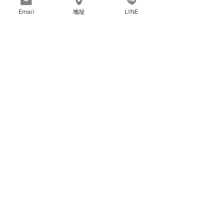
開課內容：
Email
地址
LINE
查看近期開課內容
老師介紹
最新文章
查看全部