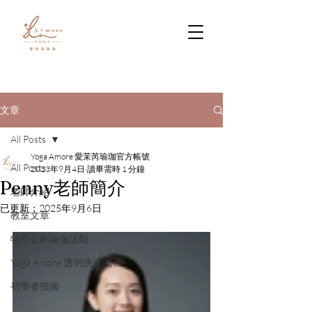
文章
All Posts
Yoga Amore 愛茉芮瑜珈官方帳號
All Posts
2023年9月4日
讀畢需時 1 分鐘
Penny老師簡介
老師介紹
已更新：
2025年9月6日
教室文章
特別企劃瑜伽活動
Yoga Amore 透明洗澡間
初學者指南