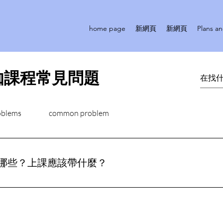
home page
新網頁
新網頁
Plans an
伽課程常見問題
oblems
common problem
哪些？上課應該帶什麼？
規範及課程預定及上課規範 : ·課程於前24小時於APP和官網
程皆可透過系統自行預訂 https://app.omceanbooking.com/am
場直接加入已成班課程，請聯繫小幫手 ✔️一般課程 2人成班 (週