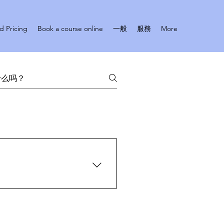
d Pricing
Book a course online
一般
服務
More
提供取消，最遲預定可於開課前
oreyoga/classes#0若想即
五經絡瑜伽 5人成班)，12人滿