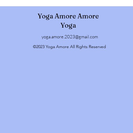
課、週五經絡瑜伽)；若未達開課規定人數，將不予開課🔔課程異
 推播發布，請自行留意並確認。 【日間】將於課前12小時前以A
Yoga Amore Amore
播 課程取消後會將堂數退還給您✔️請假【請於開課前24小時以
現金支付若未如期出席，將取消您的體驗資格與優惠．上課前，避
Yoga
手續，所有課程將準時開始。課程開始5分鐘後，請勿任意進入
yoga.amore.2023@gmail.com
供瑜伽墊及上課用輔具，請珍惜使用，若有損壞照市價賠償，請穿
機）、毛巾、個人物品及手機 (請關靜音)，課堂進行中，非官方
©2023 Yoga Amore All Rights Reserved
政策【常態課程】課程於開課前24小時可以自行於系統取消或改
30分鐘自行於系統預約。若有緊急事故或是傷病可提供證明，我
定期課】所有期課的課程預約及取消將由官方進行操作，若有需
，謝謝！請假限制：提前1日請假，一期上限1堂，課程可以順延