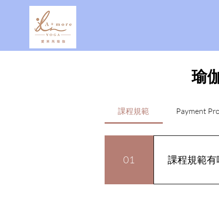
瑜
課程規範
Payment Pr
01
課程規範有
提醒您方案使用
30分鐘自行預約．課
時預訂或是想現