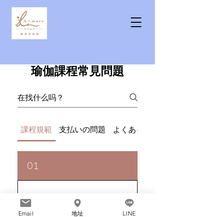
瑜伽課程常見問題
課程規範
支払いの問題
よくある問題
01
課程規範有哪些？
上課應該帶什麼？
Email
地址
LINE