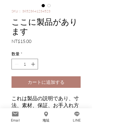
SKU： 36523641234523
ここに製品があり
ます
価
NT$15.00
格
数量
*
カートに追加する
これは製品の説明であり、寸
法、素材、保証、お手入れ方
法など、製品に関する詳細情
報を含めるのに適していま
Email
地址
LINE
す。