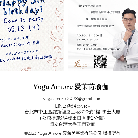
Yoga Amore 愛茉芮瑜伽
yoga.amore.2023@gmail.com
LINE: @646xvsdv
​台北市中正區羅斯福路三段300號4樓-學士大廈
（公館捷運站4號出口直走2分鐘）
​國立台灣大學正門對面
©2023 Yoga Amore 愛茉芮事業有限公司 版權所有