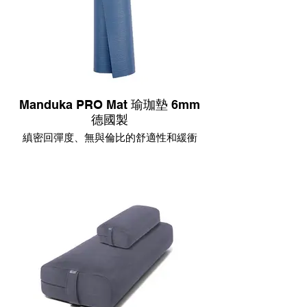
Manduka PRO Mat 瑜珈墊 6mm
德國製
縝密回彈度、無與倫比的舒適性和緩衝
度，提供練習時的安全與穩定。
Manduka PRO系列瑜珈墊是為了終身使用
而設計，可降低整體PVC墊使用量。
在德國最嚴格標準下，進行無毒物質、無
排放之生產製作過程。
零浪費，可持續使用的瑜珈墊，抗磨損與
超長使用年限。
通過嚴格的國際環保紡品認證權威(Oeko-
Tex)-瑞士紡織檢定認證。
100%不含乳膠，對於乳膠過敏者可安心使
用。