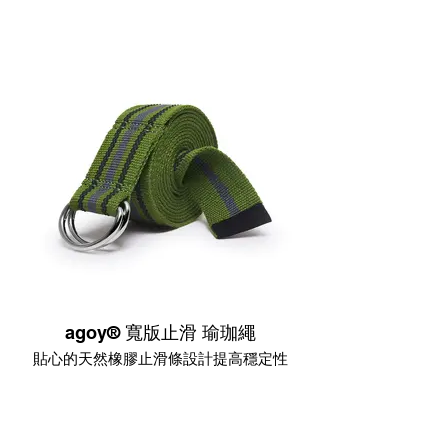
agoy® 寬版止滑 瑜珈繩
貼心的天然橡膠止滑條設計提高穩定性