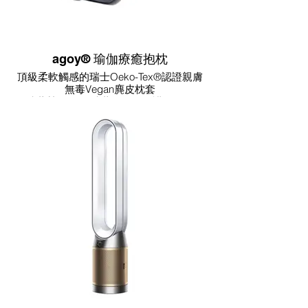
agoy® 瑜伽療癒抱枕
頂級柔軟觸感的瑞士Oeko-Tex®認證親膚
無毒Vegan麂皮枕套
膝蓋墊 給你的膝蓋最好的保護及緩衝