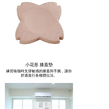
小花形 膝蓋墊
練習瑜珈時支撐敏感的膝蓋與手腕，讓你
舒適進行各種體位法。