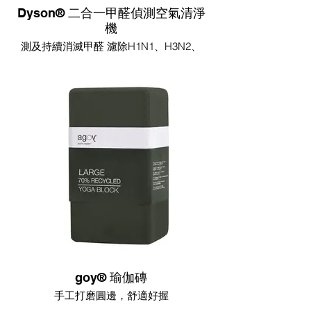
Dyson® 二合一甲醛偵測空氣清淨
機
測及持續消滅甲醛 濾除H1N1、H3N2、
EV71病毒90及99.95%超細微粒 過濾高達
99.9% 人類冠狀病毒229E 及 OC43氣溶膠
goy® 瑜伽磚
手工打磨圓邊，舒適好握