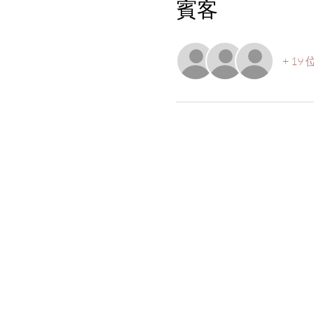
賓客
+ 19