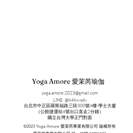
Yoga Amore 愛茉芮瑜伽
yoga.amore.2023@gmail.com
LINE: @646xvsdv
​台北市中正區羅斯福路三段300號4樓-學士大廈
（公館捷運站4號出口直走2分鐘）
​國立台灣大學正門對面
©2023 Yoga Amore 愛茉芮事業有限公司 版權所有