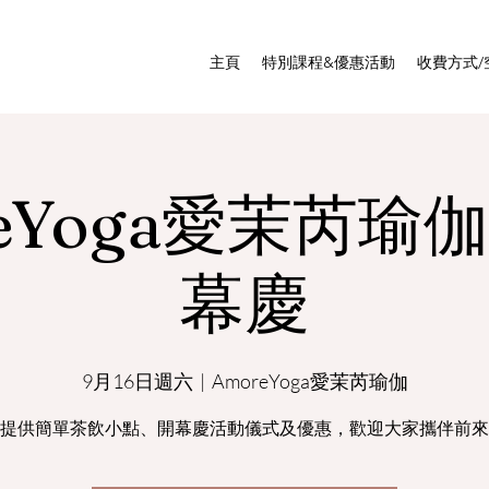
主頁
特別課程&優惠活動
收費方式/
reYoga愛茉芮瑜
幕慶
9月16日週六
  |  
AmoreYoga愛茉芮瑜伽
提供簡單茶飲小點、開幕慶活動儀式及優惠，歡迎大家攜伴前來