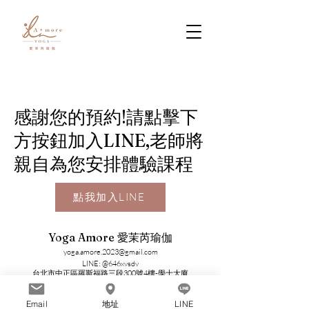
​感謝您的預約!請點擊下
方按鈕加入LINE,老師將
親自為您安排體驗課程
點我加入LINE
Yoga Amore 愛茉芮瑜伽
yoga.amore.2023@gmail.com
LINE: @646xvsdv
​台北市中正區羅斯福路三段300號4樓-學士大廈
（公館捷運站4號出口直走2分鐘）
​國立台灣大學正門對面
Email
地址
LINE
©2023 Yoga Amore 愛茉芮事業有限公司 版權所有