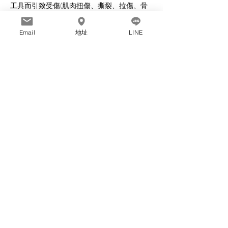
工具而引致受傷(肌肉扭傷、撕裂、拉傷、骨
折、撞傷等)或死亡，本中心則不需負上任何
法律責任。 5. 如因某些原因，學員於參與本
Email
地址
LINE
司之活動或瑜伽課程期間受傷或身故，學員及
其家屬同意放棄向本司、本司之董事、員工、
場地負責人、活動主持人或瑜伽課程之導師追
討及索償之法律權利，包括所有法律責任及追
究權利。如有需要，學員可自行購買相應之保
險。 6. 參加者有責任於參加本中心舉辦的任
何瑜伽課前，必須評估自身狀況或諮詢醫生身
體狀況是否適合繼續參加。 7. 參加所有課堂
時，請參加者量力而為，切勿做出超過自身體
能負荷的動作。如有不適，請立刻停止並休
息。 8. 教室屬半公開地方，請妥善保管個人
財物。本中心將不對任何遺失、偷竊、損壞物
品進行保管或法律負責。
聯絡資料
Section 3, Roosevelt Road