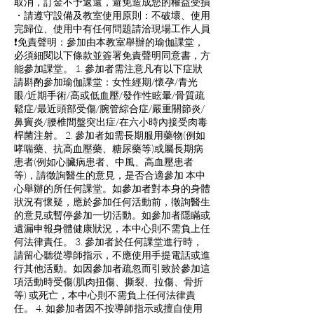
取消，訂金不予返還，避免造成您的權益受損
・請遵守設備及教室使用原則：不破壞、使用
完歸位、使用中有任何問題請洽現場工作人員
❗️免責聲明：參加由本教室舉辦的瑜伽課堂，
必須細閱以下條款並簽署免責聲明同意書，方
能參加課堂。 1. 參加者需注意凡有以下症狀
請斟酌參加瑜伽課堂：女性經期/懷孕/青光
眼/近期手術/高或低血壓/發作性眩暈/骨質疏
鬆症/最近頭部受傷/腕管綜合症/嚴重關節炎/
鼻竇炎/腰椎間盤突出症/在六小時內接受肉毒
桿菌注射。 2. 參加者如需長期服用藥物(例如
哮喘藥、抗高血壓藥、糖尿藥等)或屬長期病
患者(例如心臟病患者、中風、高血壓患者
等)，請徵詢醫生的意見，是否合適參加 本中
心舉辦的所任何課堂。如參加者對本身的身體
狀況有懷疑，應於參加任何活動前，徵詢醫生
的意見或暫停參加一切活動。如參加者隱瞞或
遺漏申報身體健康狀況，本中心則不需負上任
何法律責任。 3. 參加者於任何課堂進行時，
請留心聽從導師指示，不應使用手提電話或進
行其他活動。如因參加者疏忽而引致於參加這
項活動時受傷(肌肉扭傷、撕裂、拉傷、骨折
等) 或死亡，本中心則不需負上任何法律責
任。 4. 如參加者因不按導師指示或擅自使用