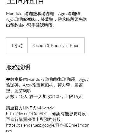
Manduka 瑜珈墊和瑜珈繩、Agoy瑜珈磚、
Agoy瑜珈療癒枕，膝蓋墊，需求時段須先送
出預約由小幫手確認時段。
1 小時
1
Section 3, Roosevelt Road
小
服務說明
❤️教室提供Manduka 瑜珈墊和瑜珈繩、Agoy
瑜珈磚、Agoy瑜珈療癒枕、彈力帶、膝蓋
墊、藍芽喇叭
人數：10人 (多一人加收$100，上限15人)
請至官方LINE @646xvsdv
https://lin.ee/YGuu80T ，確認有無您要時段，
再進行購買租借卡與預約時段
https://calendar.app.google/FkfVsEDme1mcqr
rx6