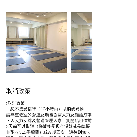
取消政策
❗️取消政策：
・恕不接受臨時（12小時內）取消或異動，
請尊重教室的營運及場地皆需人力及維護成本
・因人力安排及營運管理因素，於開始租借前
3天前可以取消（僅能接受現金退款或是轉帳
並酌收$15手續費）或改期乙次，過後則無法