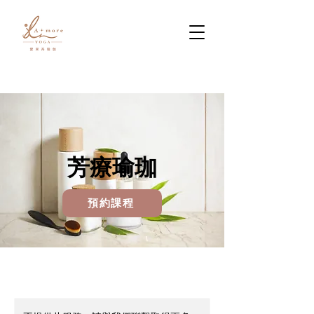
芳療瑜珈
預約課程