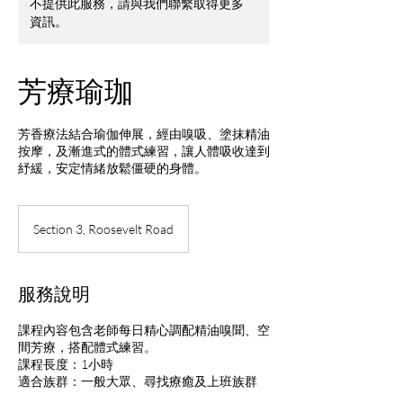
不提供此服務，請與我們聯繫取得更多
資訊。
芳療瑜珈
芳香療法結合瑜伽伸展，經由嗅吸、塗抹精油
按摩，及漸進式的體式練習，讓人體吸收達到
紓緩，安定情緒放鬆僵硬的身體。
Section 3, Roosevelt Road
服務說明
課程內容包含老師每日精心調配精油嗅聞、空
間芳療，搭配體式練習。
課程長度：1小時
適合族群：一般大眾、尋找療癒及上班族群