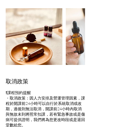
取消政策
❗️課程預約提醒
・取消政策：因人力安排及營運管理因素，課
程於開課前24小時可以自行於系統取消或改
期，過後則無法取消，開課前24小時內取消
與無故未到將照常扣課，若有緊急事故或是傷
病可提供證明，我們將為您更改時段或是退回
堂數給您。