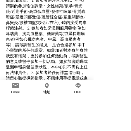
能參加課堂。 1. 參加者需注意凡有以下症狀
請斟酌參加瑜伽課堂：女性經期/懷孕/青光
眼/近期手術/高或低血壓/發作性眩暈/骨質疏
鬆症/最近頭部受傷/腕管綜合症/嚴重關節炎/
鼻竇炎/腰椎間盤突出症/在六小時內接受肉毒
桿菌注射。 2. 參加者如需長期服用藥物(例如
哮喘藥、抗高血壓藥、糖尿藥等)或屬長期病
患者(例如心臟病患者、中風、高血壓患者
等)，請徵詢醫生的意見，是否合適參加 本中
心舉辦的所任何課堂。如參加者對本身的身體
狀況有懷疑，應於參加任何活動前，徵詢醫生
的意見或暫停參加一切活動。如參加者隱瞞或
遺漏申報身體健康狀況，本中心則不需負上任
何法律責任。 3. 參加者於任何課堂進行時，
請留心聽從導師指示，不應使用手提電話或進
行其他活動。如因參加者疏忽而引致於參加這
項活動時受傷(肌肉扭傷、撕裂、拉傷、骨折
Email
地址
LINE
等) 或死亡，本中心則不需負上任何法律責
任。 4. 如參加者因不按導師指示或擅自使用
工具而引致受傷(肌肉扭傷、撕裂、拉傷、骨
折、撞傷等)或死亡，本中心則不需負上任何
法律責任。 5. 如因某些原因，學員於參與本
司之活動或瑜伽課程期間受傷或身故，學員及
其家屬同意放棄向本司、本司之董事、員工、