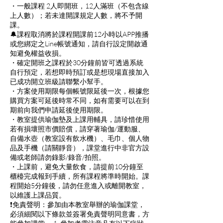
・一般課程 2人即開班，12人滿班（不包含線
上人數）；若未達開課規定人數，將不予開
課。
🔔課程取消將於課程開課前12小時以APP推播
或您綁定之Line帳號通知，請自行設定開啟通
知避免權益收損。
・確定開班之課程於30分鐘前皆可透過系統
自行預定，若想即時預訂或是想現場直接加入
已成功開立班級請聯繫小幫手。
・方案使用期限每個帳號限延後一次，根據您
購買方案可延後時常不同，如有需要可以在到
期前向我們申請延後使用期限。
・教室提供瑜伽墊及上課用輔具，請珍惜使用
若有損壞照市價賠償，請穿著瑜伽/運動服、
自備水壺（教室設有飲水機）、毛巾、個人物
品及手機（請關靜音），課堂進行中非官方設
備或老師請勿錄影/錄音/拍照。
・上課前，避免大量飲食，請提前10分鐘至
櫃檯完成報到手續，所有課程將準時開始。課
程開始5分鐘後，請勿任意進入或離開教室，
以維護上課品質。
❗️免責聲明：參加由本教室舉辦的瑜伽課堂，
必須細閱以下條款並簽署免責聲明同意書，方